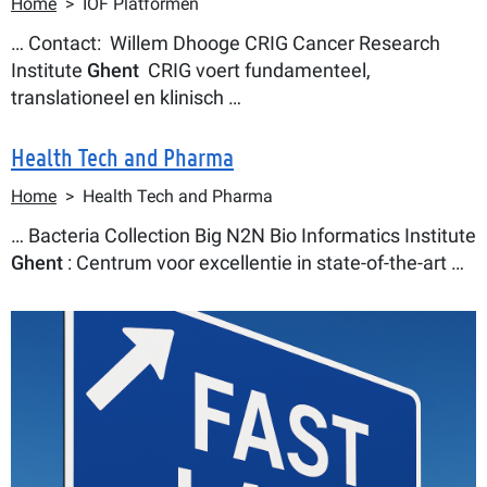
Kruimelpad
Home
IOF Platformen
… Contact: Willem Dhooge CRIG Cancer Research
Institute
Ghent
CRIG voert fundamenteel,
translationeel en klinisch …
Health Tech and Pharma
Kruimelpad
Home
Health Tech and Pharma
… Bacteria Collection Big N2N Bio Informatics Institute
Ghent
: Centrum voor excellentie in state-of-the-art …