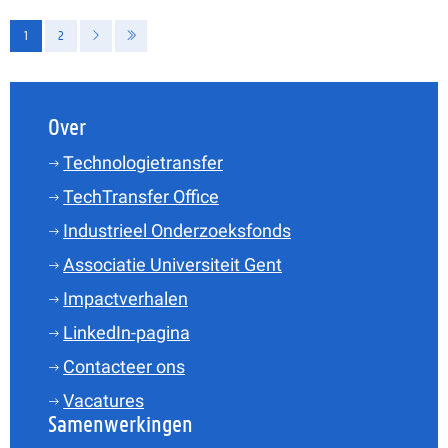
Paginering
1
2
Huidige pagina
Pagina
Volgende pagina
Laatste pagina
Over
Technologietransfer
TechTransfer Office
Industrieel Onderzoeksfonds
Associatie Universiteit Gent
Impactverhalen
LinkedIn-pagina
Contacteer ons
Vacatures
Samenwerkingen