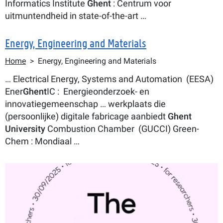
Informatics Institute
Ghent
: Centrum voor
uitmuntendheid in state-of-the-art …
Energy, Engineering and Materials
Kruimelpad
Home
Energy, Engineering and Materials
… Electrical Energy, Systems and Automation (EESA)
Ener
Ghent
IC : Energieonderzoek- en
innovatiegemeenschap … werkplaats die
(persoonlijke) digitale fabricage aanbiedt
Ghent
University
Combustion Chamber (GUCCI) Green-
Chem : Mondiaal …