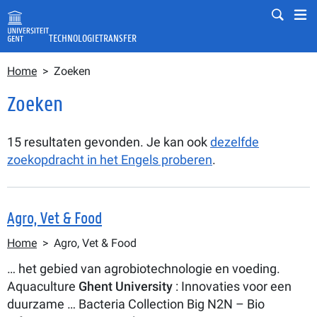
Overslaan en naar de inhoud gaan
Mobile
Mo
TECHNOLOGIETRANSFER
Kruimelpad
Zoeken in volledige tekst
Home
Zoeken
Zoeken
Zoeken
15 resultaten gevonden. Je kan ook
dezelfde
zoekopdracht in het Engels proberen
.
Agro, Vet & Food
Kruimelpad
Home
Agro, Vet & Food
… het gebied van agrobiotechnologie en voeding.
Aquaculture
Ghent
University
: Innovaties voor een
duurzame … Bacteria Collection Big N2N – Bio