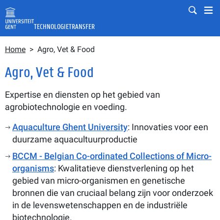
Overslaan en naar de inhoud gaan
Mobile
Mo
TECHNOLOGIETRANSFER
Kruimelpad
Zoeken in volledige tekst
Home
Agro, Vet & Food
Zoeken
Agro, Vet & Food
Expertise en diensten op het gebied van
agrobiotechnologie en voeding.
Aquaculture Ghent University
: Innovaties voor een
duurzame aquacultuurproductie
BCCM - Belgian Co-ordinated Collections of Micro-
organisms
: Kwalitatieve dienstverlening op het
gebied van micro-organismen en genetische
bronnen die van cruciaal belang zijn voor onderzoek
in de levenswetenschappen en de industriële
biotechnologie.