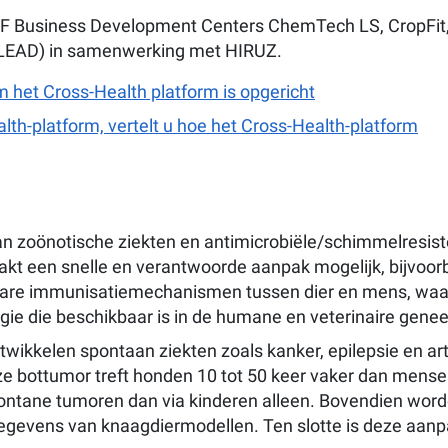
e IOF Business Development Centers ChemTech LS, CropFit
LEAD) in samenwerking met HIRUZ.
m het Cross-Health platform is opgericht
alth-platform, vertelt u hoe het Cross-Health-platform
an zoönotische ziekten en antimicrobiële/schimmelresist
kt een snelle en verantwoorde aanpak mogelijk, bijvoorbe
lijkbare immunisatiemechanismen tussen dier en mens, wa
gie die beschikbaar is in de humane en veterinaire gene
ontwikkelen spontaan ziekten zoals kanker, epilepsie en 
e bottumor treft honden 10 tot 50 keer vaker dan mense
ntane tumoren dan via kinderen alleen. Bovendien worde
gevens van knaagdiermodellen. Ten slotte is deze aanp