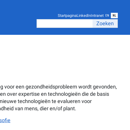
Langua
Gebruiksnavigatie
Startpagina
LinkedIn
Intranet
EN
NL
Zoeken in volledige tekst
Zoeken
sing voor een gezondheidsprobleem wordt gevonden,
en over expertise en technologieën die de basis
nieuwe technologieën te evalueren voor
dheid van mens, dier en/of plant.
sofie