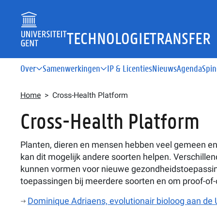
Overslaan en naar de inhoud gaan
TECHNOLOGIETRANSFER
Hoofdnavigatie
Over
Samenwerkingen
IP & Licenties
Nieuws
Agenda
Spin
Kruimelpad
Home
Cross-Health Platform
Cross-Health Platform
Planten, dieren en mensen hebben veel gemeen en 
kan dit mogelijk andere soorten helpen. Verschille
kunnen vormen voor nieuwe gezondheidstoepassinge
toepassingen bij meerdere soorten en om proof-of-
Dominique Adriaens, evolutionair bioloog aan de Un