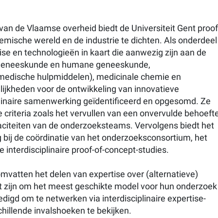
van de Vlaamse overheid biedt de Universiteit Gent proof
emische wereld en de industrie te dichten. Als onderdeel
ise en technologieën in kaart die aanwezig zijn aan de
diergeneeskunde en humane geneeskunde,
 medische hulpmiddelen), medicinale chemie en
kheden voor de ontwikkeling van innovatieve
linaire samenwerking geïdentificeerd en opgesomd. Ze
 criteria zoals het vervullen van een onvervulde behoefte
apaciteiten van de onderzoeksteams. Vervolgens biedt het
bij de coördinatie van het onderzoeksconsortium, het
 interdisciplinaire proof-of-concept-studies.
omvatten het delen van expertise over (alternatieve)
t zijn om het meest geschikte model voor hun onderzoek
gd om te netwerken via interdisciplinaire expertise-
illende invalshoeken te bekijken.