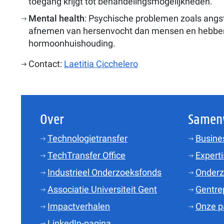
toegang krijgt tot behandelingsmogelijkheden.
Mental health
: Psychische problemen zoals angs
afnemen van hersenvocht dan mensen en hebben g
hormoonhuishouding.
Contact:
Laetitia Cicchelero
Over
Samen
Technologietransfer
Busine
TechTransfer Office
Experti
Industrieel Onderzoeksfonds
Onder
Associatie Universiteit Gent
Gentre
Impactverhalen
Onze p
LinkedIn-pagina