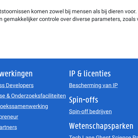
tstoornissen komen zowel bij mensen als bij dieren voor
emakkelijker controle over diverse parameters, zoals v
werkingen
IP & licenties
ss Developers
Bescherming van IP
se & Onderzoeksfaciliteiten
Spin-offs
zoekssamenwerking
Spin-off bedrijven
preneur
Wetenschapsparken
artners
Tech Lane Ghent Science Pa