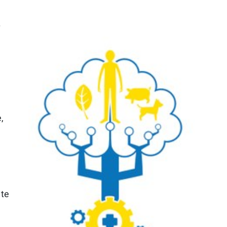
,
 te